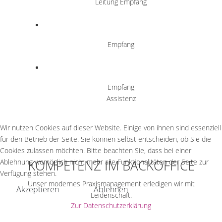
Leitung Empfang
Empfang
Empfang
Assistenz
Wir nutzen Cookies auf dieser Website. Einige von ihnen sind essenziell
für den Betrieb der Seite. Sie können selbst entscheiden, ob Sie die
Cookies zulassen möchten. Bitte beachten Sie, dass bei einer
Ablehnung womöglich nicht mehr alle Funktionalitäten der Seite zur
KOMPETENZ IM BACKOFFICE
Verfügung stehen.
Unser modernes Praxismanagement erledigen wir mit
Akzeptieren
Ablehnen
Leidenschaft.
Zur Datenschutzerklärung