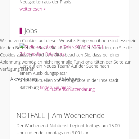
Neuigkeiten aus der Praxis
weiterlesen >
Jobs
Wir nutzen Cookies auf dieser Website. Einige von ihnen sind essenziell
für den Betrieb der Seite. Sie können selbst entscheiden, ob Sie die
Cookies zulassen möchten. Bitte beachten Sie, dass bei einer
Ablehnung womöglich nicht mehr alle Funktionalitäten der Seite zur
Lust auf ein Neues Team? Auf der Suche nach
Verfügung stehen.
einem Ausbildungsplatz?
Akzeptieren
Ablehnen
Unsere aktuellen Stellenangebote in der Inselstadt
Ratzeburg
finden Sie hier >
Zur Datenschutzerklärung
NOTFALL | Am Wochenende
Der Wochenend-Notdienst beginnt freitags um 15.00
Uhr und endet montags um 6.00 Uhr.