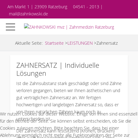
Am Markt 1 | 23909 Ratzeburg
04541 - 2013 |
mail@zahnkowski.de
Aktuelle Seite:
Startseite
>
LEISTUNGEN
>
Zahnersatz
ZAHNERSATZ | Individuelle
Lösungen
Ist die Zahnsubstanz stark geschädigt oder sind Zähne
verloren gegangen, bieten wir Ihnen ästhetischen und
gut verträglichen Zahnersatz an. Wir fertigen
hochwertigen und langlebigen Zahnersatz so, dass er
von Ihren natürlichen Zähnen kaum noch zu
Wir nutzen Cookies auf dieser Website. Einige von ihnen sind essenziell
unterscheiden ist.
für den Betrieb der Seite. Sie können selbst entscheiden, ob Sie die
Cookies zulassen möchten. Bitte beachten Sie, dass bei einer
Der Zahnersatz kann festsitzend (Kronen, Brücken)
Ablehnung womöglich nicht mehr alle Funktionalitäten der Seite zur
oder auch herausnehmbar (Prothesen) sein. Gerne