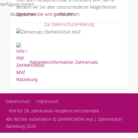
Verfügung stehen.
beraten wir Sie über unterschiedliche Möglichkeiten.
Akzeptieren
Ablehnen
Sprechen Sie uns gerne an!
Zur Datenschutzerklärung
Patienteninformation Zahnersatz
Datenschutz
Impressum
KIM für ZÄ: zahnkowski-mvz@rise.kim.telematik
Alle Rechte vorbehalten © ZAHNKOWSKI mvz | Zahnmedizin
Ratzeburg 2026