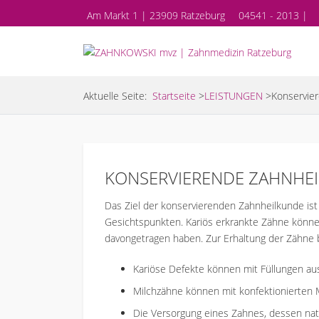
Am Markt 1 | 23909 Ratzeburg
04541 - 2013 |
Aktuelle Seite:
Startseite
>
LEISTUNGEN
>
Konservie
KONSERVIERENDE ZAHNHEILK
Das Ziel der konservierenden Zahnheilkunde ist 
Gesichtspunkten. Kariös erkrankte Zähne könne
davongetragen haben. Zur Erhaltung der Zähne b
Kariöse Defekte können mit Füllungen aus
Milchzähne können mit konfektionierten M
Die Versorgung eines Zahnes, dessen natü