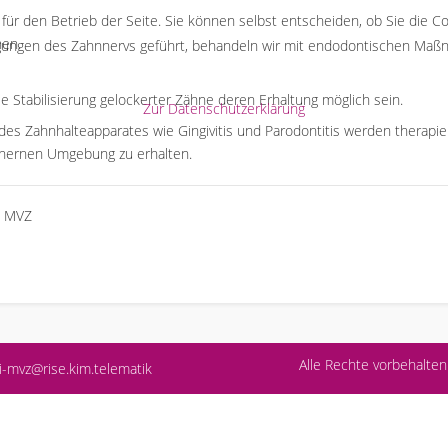
l für den Betrieb der Seite. Sie können selbst entscheiden, ob Sie die 
hen.
digungen des Zahnnervs geführt, behandeln wir mit endodontischen Ma
e Stabilisierung gelockerter Zähne deren Erhaltung möglich sein.
Zur Datenschutzerklärung
s Zahnhalteapparates wie Gingivitis und Parodontitis werden therapier
chernen Umgebung zu erhalten.
Alle Rechte vorbehalt
i-mvz@rise.kim.telematik