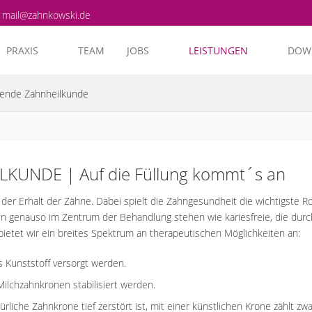
mail@zahnkowski.de
PRAXIS
TEAM
JOBS
LEISTUNGEN
DOW
rende Zahnheilkunde
UNDE | Auf die Füllung kommt´s an
der Erhalt der Zähne. Dabei spielt die Zahngesundheit die wichtigste Ro
n genauso im Zentrum der Behandlung stehen wie kariesfreie, die durch
ietet wir ein breites Spektrum an therapeutischen Möglichkeiten an:
 Kunststoff versorgt werden.
ilchzahnkronen stabilisiert werden.
rliche Zahnkrone tief zerstört ist, mit einer künstlichen Krone zählt 