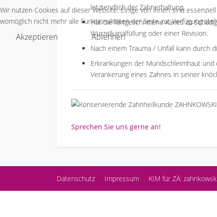
letztendlich der Zahnerhaltung.
Wir nutzen Cookies auf dieser Website. Einige von ihnen sind essenziel
womöglich nicht mehr alle Funktionalitäten der Seite zur Verfügung ste
Hat die fortgeschrittene Karies zu Schä
Wurzelkanalfüllung oder einer Revision.
Akzeptieren
Ablehnen
Nach einem Trauma / Unfall kann durch di
Erkrankungen der Mundschleimhaut und de
Verankerung eines Zahnes in seiner knö
Sprechen Sie uns gerne an!
Datenschutz
Impressum
KIM für ZÄ: zahnkowsk