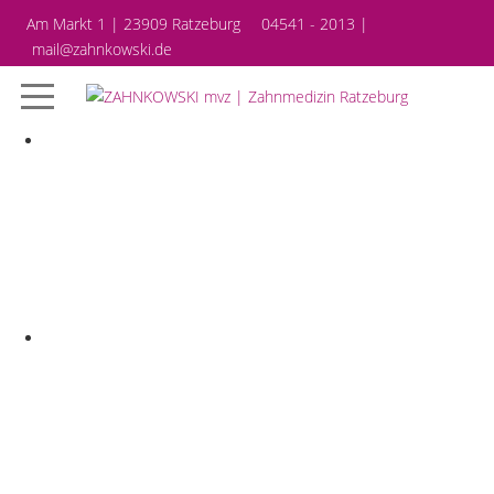
Am Markt 1 | 23909 Ratzeburg
04541 - 2013 |
mail@zahnkowski.de
WIR KÖNNEN SCHÖNE
ZÄHNE
HIER SIND SIE GERN
GESEHEN