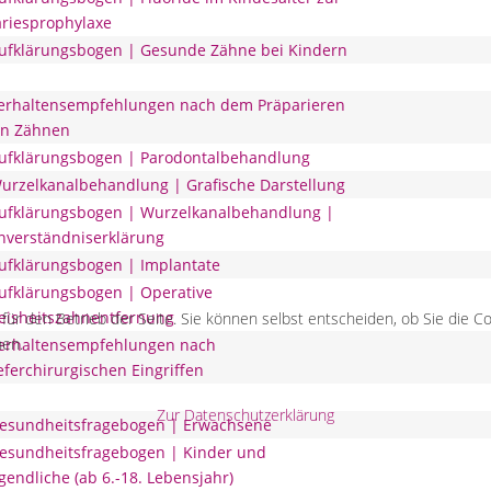
riesprophylaxe
ufklärungsbogen | Gesunde Zähne bei Kindern
erhaltensempfehlungen nach dem Präparieren
on Zähnen
ufklärungsbogen | Parodontalbehandlung
urzelkanalbehandlung |
Grafische Darstellung
ufklärungsbogen | Wurzelkanalbehandlung |
nverständniserklärung
ufklärungsbogen | Implantate
fklärungsbogen | Operative
eisheitszahnentfernung
l für den Betrieb der Seite. Sie können selbst entscheiden, ob Sie die 
hen.
erhaltensempfehlungen nach
eferchirurgischen Eingriffen
Zur Datenschutzerklärung
esundheitsfragebogen | Erwachsene
esundheitsfragebogen | Kinder und
gendliche (ab 6.-18. Lebensjahr)