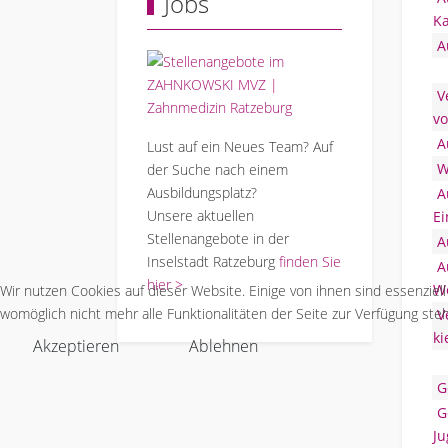
Jobs
Ka
A
V
v
A
Lust auf ein Neues Team? Auf
W
der Suche nach einem
Ausbildungsplatz?
A
Unsere aktuellen
Ei
Stellenangebote in der
A
Inselstadt Ratzeburg
finden Sie
Au
hier >
W
Wir nutzen Cookies auf dieser Website. Einige von ihnen sind essenziel
womöglich nicht mehr alle Funktionalitäten der Seite zur Verfügung ste
V
ki
Akzeptieren
Ablehnen
G
G
Ju