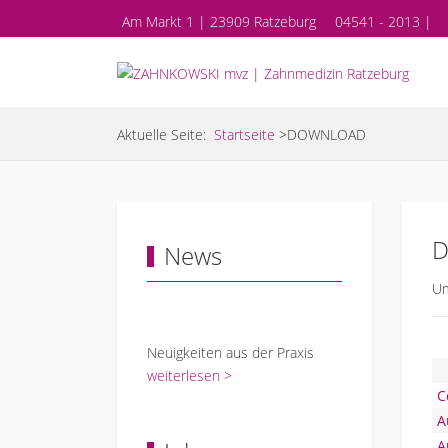
Am Markt 1 | 23909 Ratzeburg
04541 - 2013 |
Aktuelle Seite:
Startseite
>
DOWNLOAD
D
News
Um
Neuigkeiten aus der Praxis
weiterlesen >
C
Au
A