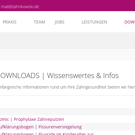
mail@zahnkowski.de
PRAXIS
TEAM
JOBS
LEISTUNGEN
DOW
OWNLOADS | Wissenswertes & Infos
fangreiche Informationen rund um Ihre Zahngesundheit bieten wir hie
omic | Prophylaxe Zähneputzen
fklärungsbogen | Fissurenversiegelung
ufklärungsbogen | Fluoride im Kindesalter zur