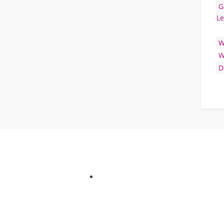
G
Le
W
W
D