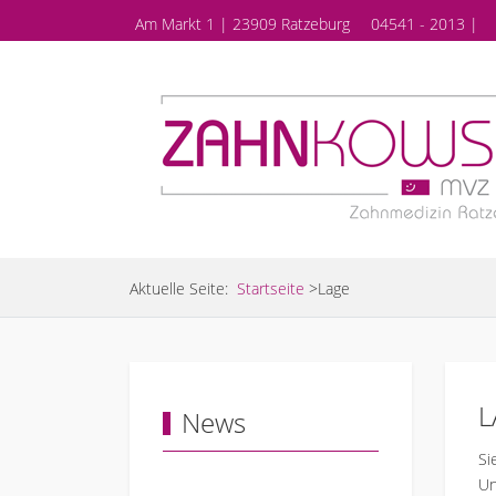
Am Markt 1 | 23909 Ratzeburg
04541 - 2013 |
Aktuelle Seite:
Startseite
>
Lage
L
News
Si
Un