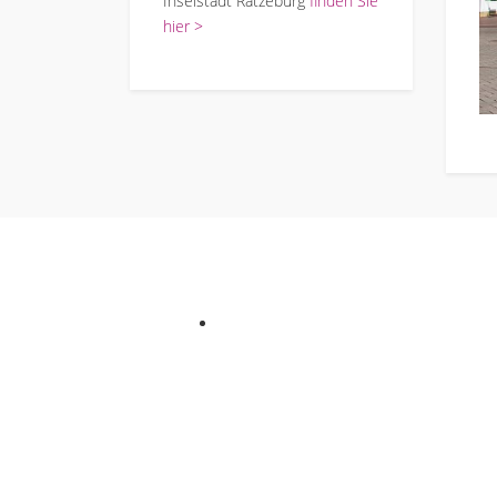
Inselstadt Ratzeburg
finden Sie
hier >